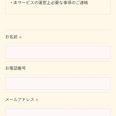
・本サービスの運営上必要な事項のご連絡
＜個人情報の提供について＞
当社ではお客様の同意を得た場合または法令に定め
られた場合を除き、
お名前
※
取得した個人情報を第三者に提供することはいたし
ません。
＜個人情報の委託について＞
お電話番号
当社では、利用目的の達成に必要な範囲において、
個人情報を外部に委託する場合があります。
これらの委託先に対しては個人情報保護契約等の措
置をとり、適切な監督を行います。
メールアドレス
※
＜個人情報の安全管理＞