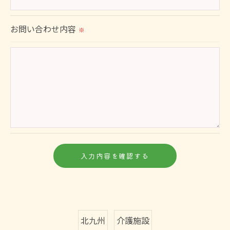
当社では、個人情報の漏洩等がなされないよう、適
切に安全管理対策を実施します。
お問い合わせ内容
※
＜個人情報を与えなかった場合に生じる結果＞
必要な情報を頂けない場合は、それに対応した当社
のサービスをご提供できない場合がございますので
予めご了承ください。
＜個人情報の開示･訂正・削除･利用停止の手続につ
いて＞
当社では、お客様の個人情報の開示･訂正･削除・利
用停止の手続を定めさせて頂いております。
ご本人である事を確認のうえ、対応させて頂きま
す。
北九州
介護施設
個人情報の開示･訂正･削除・利用停止の具体的手続