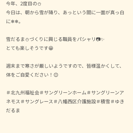
今年、2度目の⛄
今日は、朝から雪が降り、あっという間に一面が真っ白
に❄❄。
雪だるま⛄づくりに興じる職員をパシャリ📷✨
とても楽しそうです😁
週末まで寒さが厳しいようですので、皆様温かくして、
体をご自愛ください！😊
＃北九州福祉会＃サングリーンホーム＃サングリーンア
ネモス＃サングレース＃八幡西区介護施設＃積雪＃ゆき
だるま